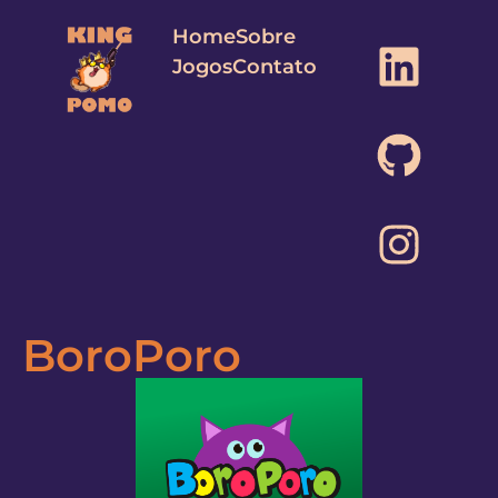
Home
Sobre
Jogos
Contato
BoroPoro